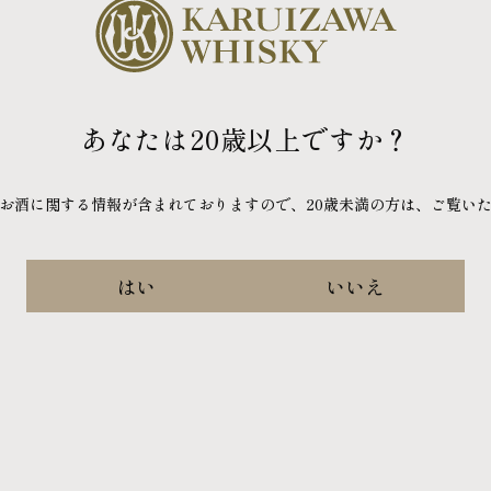
あなたは20歳以上ですか？
メディア
お酒に関する情報が
含まれておりますので、
20歳未満の方は、ご覧い
ウイスキー専門誌『ウイスキーガロアVOL.56』
に掲載「軽井沢の志を継ぐ」私たちが仕掛ける、
2026.06.29
妥協なきウイスキーの再誕
はい
いいえ
メ
海外
まし
2022