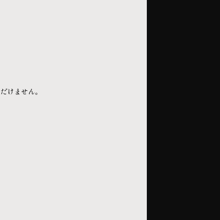
ただけません。
ディア
メディア「WhiskyMagazine」に掲載頂き
た
.12.20