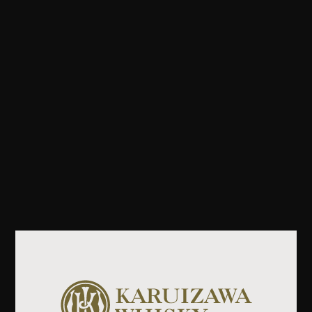
2012年の旧蒸留所閉鎖後は、メルシャンの「シャトー・
メルシャン椀子ワイナリー」でブドウの栽培を担当して
いました。ウイスキーづくりから離れて久しい頃、内堀
さんからお声がかかり、引き合わせていただいたのが戸
塚社長です。その時に軽井沢ウイスキー蒸留所の構想を
聞き、熱量に胸打たれました。ウイスキーディスティラ
ーはとても特殊な職業なので、まさかもう一度携わるこ
とになるとは思い描いてはいなかったのですが、私は今
こうして人生をかけてウイスキーをつくっている。やは
りウイスキーづくりは私にとって運命なのだと感じま
す。